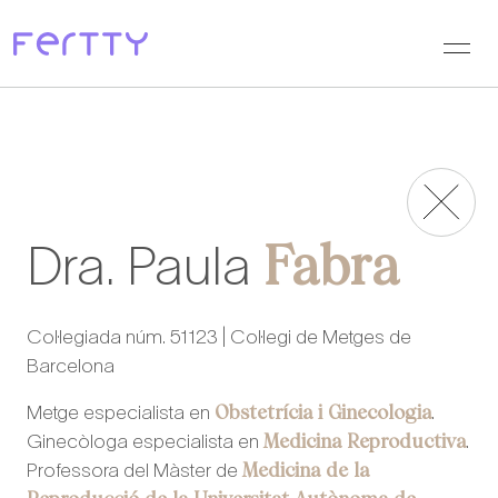
Ves
al
contingut
Fabra
Dra. Paula
Col·legiada núm. 51123 | Col·legi de Metges de
Barcelona
Obstetrícia i Ginecologia
Metge especialista en
.
Medicina Reproductiva
Ginecòloga especialista en
.
Medicina de la
Professora del Màster de