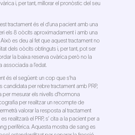
ica i, per tant, millorar el pronòstic del seu
uest tractament és el d’una pacient amb una
eri els 8 oòcits aproximadament i amb una
Això es deu al fet que aquest tractament no
at dels oòcits obtinguts i, per tant, pot ser
rdar la baixa reserva ovàrica però no la
a associada a l’edat.
nt és el següent: un cop que s’ha
s candidata per rebre tractament amb PRP,
ica per mesurar els nivells d’hormona
cografia per realitzar un recompte de
 permetrà valorar la resposta al tractament
s realitzarà el PRP, s’ cita a la pacient per a
sang perifèrica. Aquesta mostra de sang es