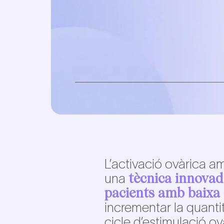
L’activació ovàrica a
tècnica innovad
una
pacients amb baixa 
incrementar la quanti
cicle d’estimulació ov