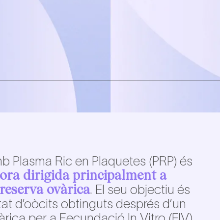
mb Plasma Ric en Plaquetes (PRP) és
ora dirigida principalment a
reserva ovàrica
. El seu objectiu és
tat d’oòcits obtinguts després d’un
àrica per a Fecundació In Vitro (FIV).