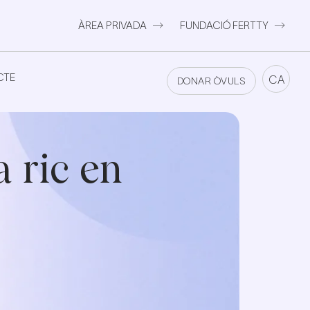
ÀREA PRIVADA
FUNDACIÓ FERTTY
CTE
CTE
CA
DONAR ÒVULS
 ric en