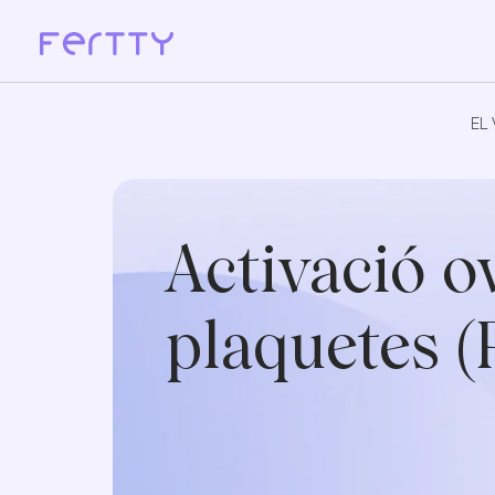
Ves
al
EL 
contingut
EL 
Activació o
plaquetes (