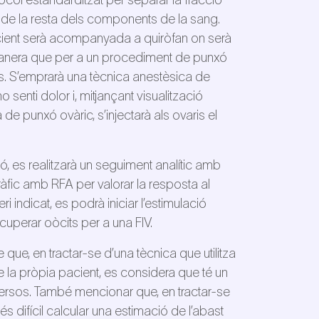
ol estandarditzat per separar la fracció
 de la resta dels components de la sang.
cient serà acompanyada a quiròfan on serà
anera que per a un procediment de punxó
ts. S’emprarà una tècnica anestèsica de
senti dolor i, mitjançant visualització
a de punxó ovàric, s’injectarà als ovaris el
ió, es realitzarà un seguiment analític amb
fic amb RFA per valorar la resposta al
 indicat, es podrà iniciar l’estimulació
cuperar oòcits per a una FIV.
 que, en tractar-se d’una tècnica que utilitza
e la pròpia pacient, es considera que té un
versos. També mencionar que, en tractar-se
s difícil calcular una estimació de l’abast