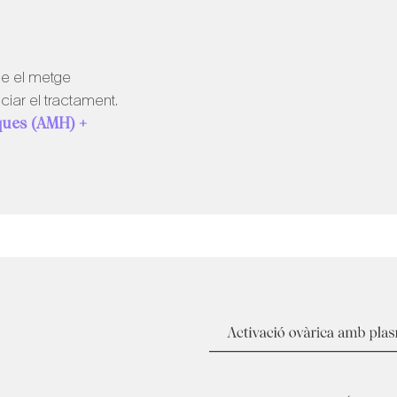
ue el metge
iar el tractament.
iques (AMH) +