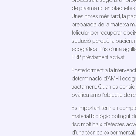
processarà segons un protoc
de plasma ric en plaquetes
Unes hores més tard, la pa
preparada de la mateixa m
folicular per recuperar oòci
sedació perquè la pacient no 
ecogràfica i l’ús d’una agull
PRP prèviament activat.
Posteriorment a la intervenc
determinació d’AMH i ecogrà
tractament. Quan es consideri
ovàrica amb l’objectiu de re
És important tenir en compte
material biològic obtingut d
risc molt baix d’efectes ad
d’una tècnica experimental, é