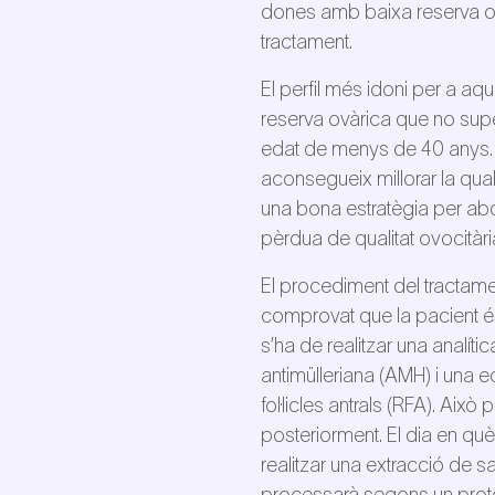
dones amb baixa reserva ovàr
tractament.
El perfil més idoni per a aq
reserva ovàrica que no sup
edat de menys de 40 anys. 
aconsegueix millorar la qualit
una bona estratègia per abo
pèrdua de qualitat ovocitàri
El procediment del tractame
comprovat que la pacient é
s’ha de realitzar una analít
antimülleriana (AMH) i una e
fol·licles antrals (RFA). Això
posteriorment. El dia en què e
realitzar una extracció de 