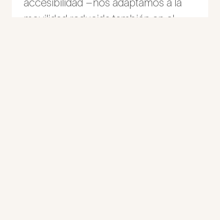
accesibilidad –nos adaptamos a la
movilidad reducida también en el
interior–.
Todo nuestro espacio está pensado
lo más cómoda
para que te sientas
posible
cada vez que nos visites.
Siempre te recibiremos de la forma
atención
más cercana y con una
personalizada
,
procurando que
esperes lo mínimo.
2 Recepciones
(piso principal y