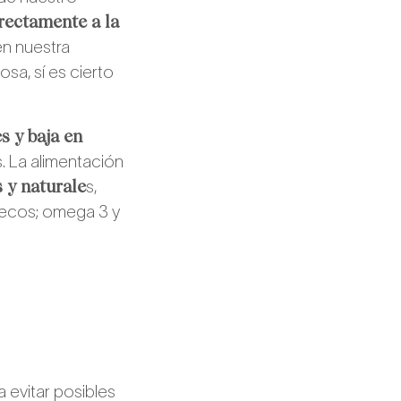
irectamente a la
en nuestra
osa, sí es cierto
es y baja en
s. La alimentación
 y naturale
s,
 secos; omega 3 y
 evitar posibles