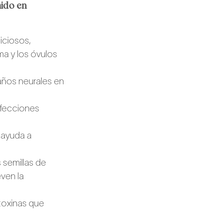
nido en
iciosos,
ma y los óvulos
daños neurales en
nfecciones
 ayuda a
 semillas de
even la
toxinas que