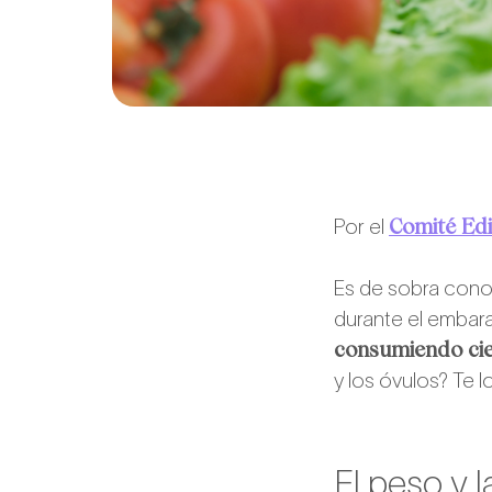
Comité Edi
Por el
Es de sobra cono
durante el embar
consumiendo cie
y los óvulos? Te l
El peso y la