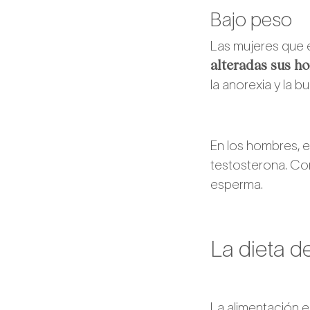
Bajo peso
Las mujeres que
alteradas sus h
la anorexia y la b
En los hombres, e
testosterona. Con
esperma.
La dieta de
La alimentación e