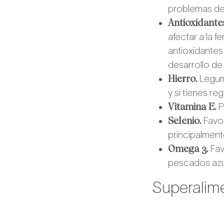
problemas del
Antioxidante
afectar a la f
antioxidantes 
desarrollo de 
Hierro.
Legumb
y si tienes r
Vitamina E.
P
Selenio.
Favor
principalment
Omega 3.
Fav
pescados azul
Superalimen