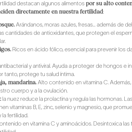
por su alto conte
fertilidad destacan algunos alimentos
nciden directamente en nuestra fertilidad
:
osque.
Arándanos, moras azules, fresas… además de del
as cantidades de antioxidantes, que protegen el esper
ar.
igos.
Ricos en ácido fólico, esencial para prevenir los 
ntibacterial y antiviral. Ayuda a proteger de hongos e i
or tanto, protege tu salud íntima.
ja, mandarina.
Alto contenido en vitamina C. Además,
estro cuerpo y a la ovulación.
:
la nuez reduce la prolactina y regula las hormonas. Las
enen vitaminas B, E, zinc, selenio y magnesio, que promu
a fertilidad.
ontenido en vitamina C y aminoácidos. Desintoxica las 
tilidad.