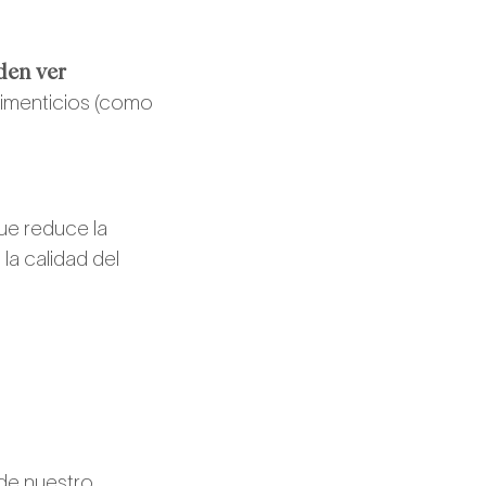
den ver
limenticios (como
que reduce la
la calidad del
 de nuestro