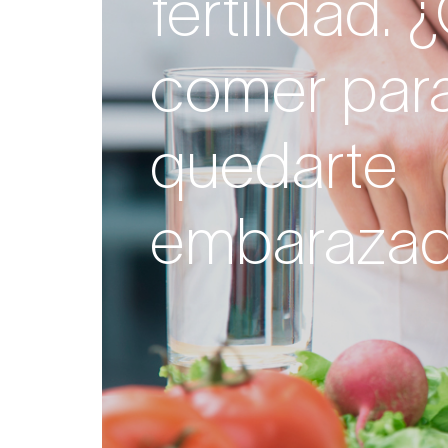
fertilidad.
comer par
quedarte
embaraza