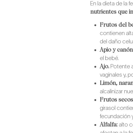
En la dieta de la 
nutrientes que i
Frutos del b
contienen alt
del daño celul
Apio y canón
el bebé.
Ajo.
Potente a
vaginales y, p
Limón, naran
alcalinizar nu
Frutos secos
girasol conti
fecundación y l
Alfalfa:
alto c
afectan a la fer