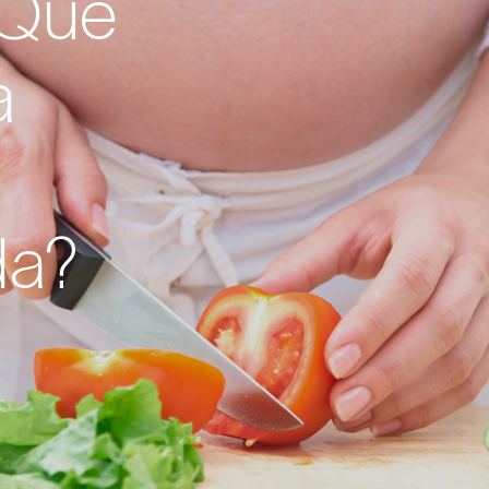
 ¿Qué
a
da?