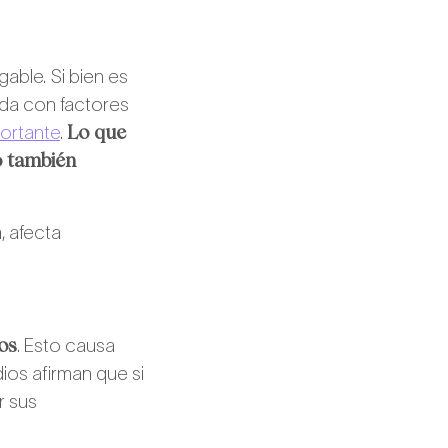
able. Si bien es
da con factores
Lo que
portante
.
o también
, afecta
os
. Esto causa
ios afirman que si
r sus