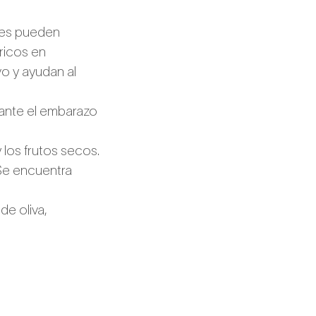
bres pueden
 ricos en
vo y ayudan al
rante el embarazo
 los frutos secos.
 Se encuentra
e oliva,